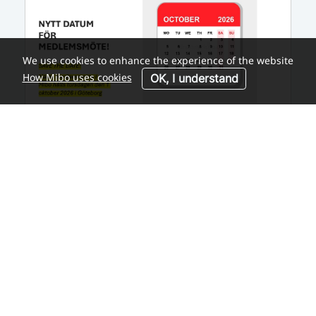
We use cookies to enhance the experience of the website
How Mibo uses cookies
OK, I understand
Nytt datum för medlemsmöte blir
torsdagen den 1 oktober
På grund av att Svensksa Mässan är fullbokad för
Bokmässa vid tidpunkten för planerat
medlemsmöte har vi beslutat flytta
medlemsmötet en vecka framåt i tiden.Nytt
datum för medlemsmötet blir således torsdagen
den 1 oktober 2026.Pl...
WEDNESDAY, JULY 15, 2026