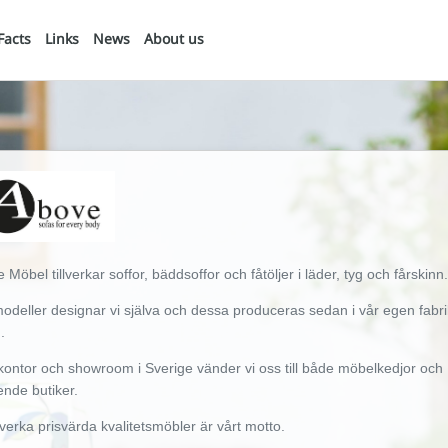
Facts
Links
News
About us
 Möbel tillverkar soffor, bäddsoffor och fåtöljer i läder, tyg och fårskinn
modeller designar vi själva och dessa produceras sedan i vår egen fabri
.
ontor och showroom i Sverige vänder vi oss till både möbelkedjor och
ående butiker.
illverka prisvärda kvalitetsmöbler är vårt motto.