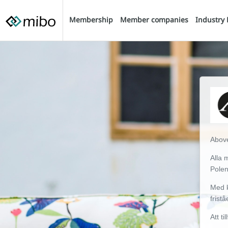
Membership
Member companies
Industry 
Above
Alla 
Polen
Med k
frist
Att t